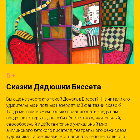
5+
Сказки Дядюшки Биссета
Вы еще не знаете кто такой Дональд Биссет?.. Не читали его
удивительных и полных невероятной фантазии сказок?..
Тогда мы вам можем только позавидовать - ведь вам
предстоит открыть для себя абсолютно удивительный,
своеобразный и действительно уникальный мир
английского детского писателя, театрального режиссера,
художника. Такие сказки, мог написать человек только с